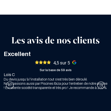
Les avis de nos clients
Excellent
4,5 sur 5
Sur la base de 59 avis
Loïs C
Sp
Du devis jusqu’à l’installation tout s’est très bien déroulé.
J’
Nous passons aussi par Piscines Ibiza pour l’entretien de notre piscine
ap
! Excellente société transparente et très pro ! Je recommande à 100%
so