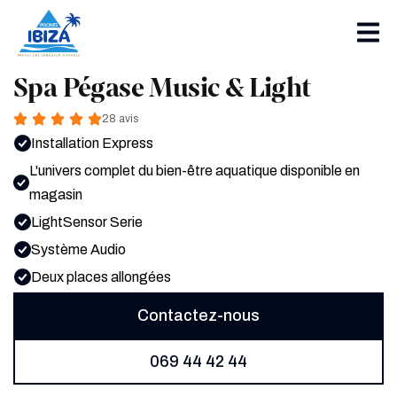
Accueil
»
Nos spas
»
Spa Pégase Music & Light
Spa Pégase Music & Light
28 avis
Installation Express
L'univers complet du bien-être aquatique disponible en
magasin
LightSensor Serie
Système Audio
Deux places allongées
Contactez-nous
069 44 42 44